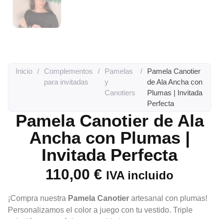
Inicio
/
Complementos
/
Pamelas
/
Pamela Canotier
para invitadas
y
de Ala Ancha con
Canotiers
Plumas | Invitada
Perfecta
Pamela Canotier de Ala
Ancha con Plumas |
Invitada Perfecta
110,00
€
IVA incluido
¡Compra nuestra
Pamela Canotier
artesanal con plumas!
Personalizamos el color a juego con tu vestido. Triple