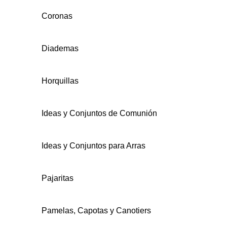
Coronas
Cinturones
Coronas
Corsages
Coronas
Diademas
Diademas
Corsages
Horquillas
Horquillas
Diademas y Turbantes
Ideas y Conjuntos de Comunión
Ideas y Conjuntos para Novias
Horquillas
Ideas y Conjuntos para Arras
Ideas y Conjuntos para Novios
Ideas y Conjuntos para Invitada
Pajaritas
Pajaritas
Pamelas y Canotiers
Pamelas, Capotas y Canotiers