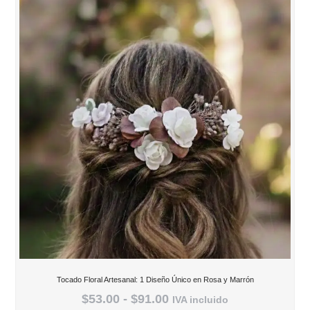
Tocado Floral Artesanal: 1 Diseño Único en Rosa y Marrón
$
53.00
-
$
91.00
IVA incluido