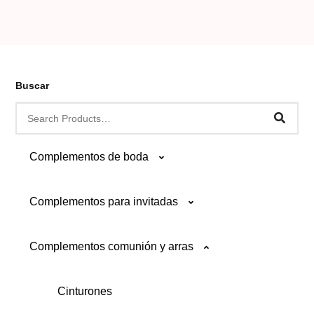
Buscar
Complementos de boda
Complementos para invitadas
Bolsos
Complementos comunión y arras
Boutonnières
Bolsos
Cinturones
Boutonnières
Cinturones