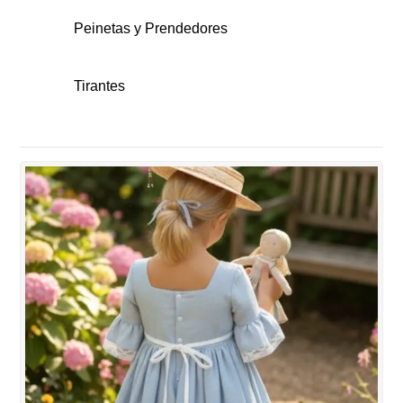
Pamelas y Canotiers
Peinetas
Peinetas y Prendedores
Peinetas
Tirantes
Tirantes
Tirantes
Tocados
Tocados