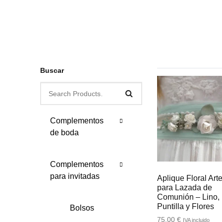
Buscar
Complementos
de boda
Complementos
Bolsos
para invitadas
Aplique Floral Art
para Lazada de
Boutonnières
Comunión – Lino,
Puntilla y Flores
Bolsos
75,00
€
IVA incluido