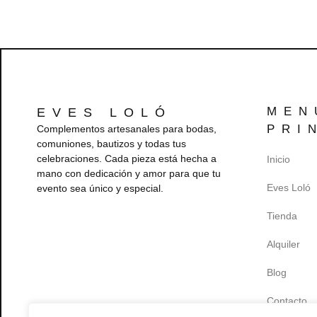
Cinturones
Coronas
MEN
EVES LOLÓ
Diademas
PRI
Complementos artesanales para bodas,
comuniones, bautizos y todas tus
celebraciones. Cada pieza está hecha a
Inicio
Horquillas
mano con dedicación y amor para que tu
Eves Loló
evento sea único y especial.
Tienda
Ideas y
Conjuntos
Alquiler
de
Comunión
Blog
Contacto
Ideas y