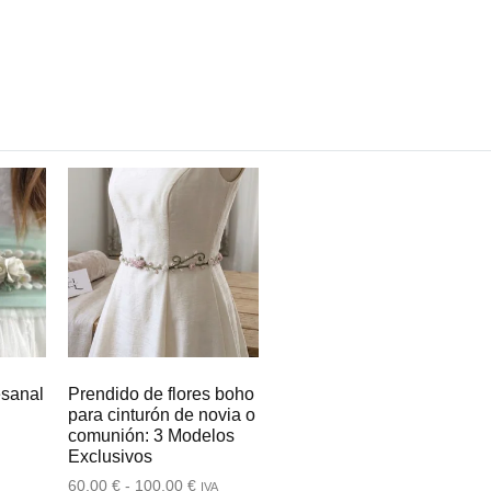
esanal
Prendido de flores boho
para cinturón de novia o
comunión: 3 Modelos
Exclusivos
60,00
€
-
100,00
€
IVA