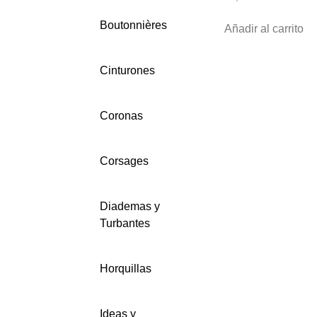
Cinturones
Boutonnières
Añadir al carrito
Coronas
Cinturones
Corsages
Coronas
Diademas
Corsages
Horquillas
Diademas y
Turbantes
Ideas y
Conjuntos
para Novias
Horquillas
Ideas y
Ideas y