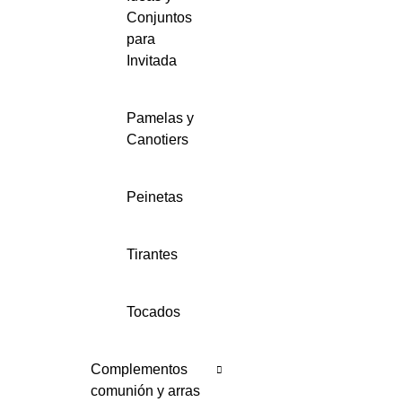
Conjuntos
Conjuntos
para Novios
para
Invitada
Pajaritas
Pamelas y
Canotiers
Pamelas y
Canotiers
Peinetas
Peinetas
Tirantes
Tirantes
Tocados
Tocados
Complementos
comunión y arras