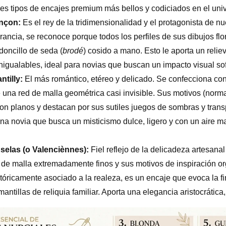
tres tipos de encajes premium más bellos y codiciados en el uni
ençon:
Es el rey de la tridimensionalidad y el protagonista de nu
rancia, se reconoce porque todos los perfiles de sus dibujos fl
doncillo de seda (
brodé
) cosido a mano. Esto le aporta un relie
inigualables, ideal para novias que buscan un impacto visual sof
tilly:
El más romántico, etéreo y delicado. Se confecciona con
e una red de malla geométrica casi invisible. Sus motivos (norma
son planos y destacan por sus sutiles juegos de sombras y tran
una novia que busca un misticismo dulce, ligero y con un aire
selas (o Valenciènnes):
Fiel reflejo de la delicadeza artesana
 de malla extremadamente finos y sus motivos de inspiración o
stóricamente asociado a la realeza, es un encaje que evoca la f
mantillas de reliquia familiar. Aporta una elegancia aristocrática