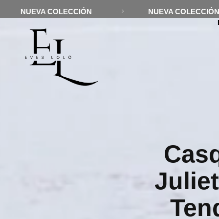
NUEVA COLECCIÓN
NUEVA COLE
INICIO
EV
0
0,00
€
Casq
Julie
Ten