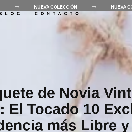
CCIÓN
NUEVA COLECCIÓN
NU
ES LOLÓ
TIENDA
ALQUILE
BLOG
CONTACTO
uete de Novia Vint
t: El Tocado 10 Exc
dencia más Libre y