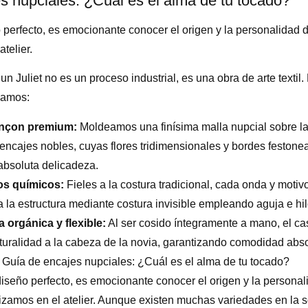
s nupciales: ¿Cuál es el alma de tu tocado?
o perfecto, es emocionante conocer el origen y la personalidad d
atelier.
un Juliet no es un proceso industrial, es una obra de arte textil.
zamos:
ençon premium:
Moldeamos una finísima malla nupcial sobre 
encajes nobles, cuyas flores tridimensionales y bordes feston
absoluta delicadeza.
os químicos:
Fieles a la costura tradicional, cada onda y motivo 
a la estructura mediante costura invisible empleando aguja e hi
 orgánica y flexible:
Al ser cosido íntegramente a mano, el ca
uralidad a la cabeza de la novia, garantizando comodidad abso
Guía de encajes nupciales: ¿Cuál es el alma de tu tocado?
diseño perfecto, es emocionante conocer el origen y la personali
lizamos en el atelier. Aunque existen muchas variedades en la s