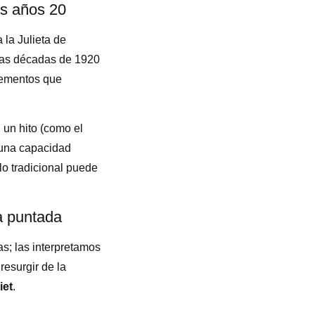
os años 20
 la Julieta de
 las décadas de 1920
plementos que
un hito (como el
 una capacidad
lo tradicional puede
a puntada
as; las interpretamos
resurgir de la
iet
.