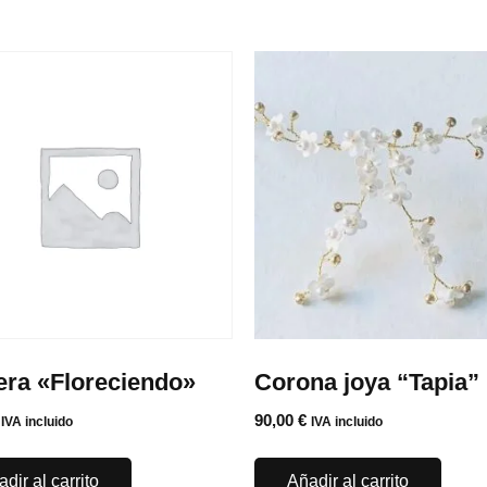
era «Floreciendo»
Corona joya “Tapia”
90,00
€
IVA incluido
IVA incluido
dir al carrito
Añadir al carrito