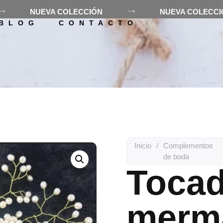
NUEVA COLECCIÓN
NUEVA COLEC
ES LOLÓ
TIENDA
ALQUILE
BLOG
CONTACTO
Inicio
/
Complementos
de boda
Tocad
merm