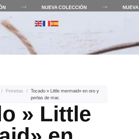
CIÓN
NUEVA COLECCIÓN
NUE
R
/
Peinetas
/
Tocado » Little mermaid» en oro y
perlas de mar.
o » Little
aid» en