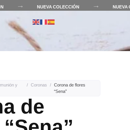
CIÓN
NUEVA COLECCIÓN
NUE
R
munión y
/
Coronas
/
Corona de flores
“Sena”
a de
s “Sena”