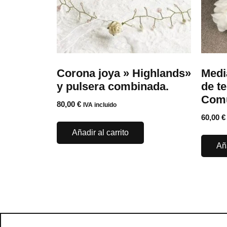
Corona joya » Highlands»
Medi
y pulsera combinada.
de te
Com
80,00
€
IVA incluido
60,00
€
Añadir al carrito
Aña