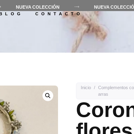
NUEVA COLECCIÓN
NUEVA COLEC
ES LOLÓ
TIENDA
ALQUILE
BLOG
CONTACTO
Inicio
/
Complementos co
arras
Coron
flore