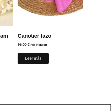
eam
Canotier lazo
95,00
€
IVA incluido
Leer más