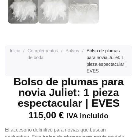
Inicio
/
Complementos
/
Bolsos
/
Bolso de plumas
de boda
para novia Juliet: 1
pieza espectacular |
EVES
Bolso de plumas para
novia Juliet: 1 pieza
espectacular | EVES
115,00
€
IVA incluido
El accesorio definitivo para novias que buscan